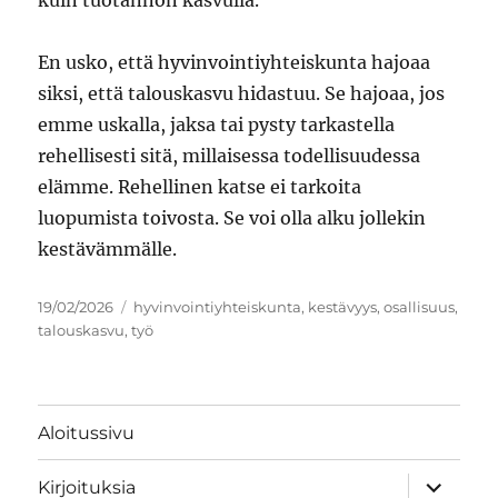
kuin tuotannon kasvulla.
En usko, että hyvinvointiyhteiskunta hajoaa
siksi, että talouskasvu hidastuu. Se hajoaa, jos
emme uskalla, jaksa tai pysty tarkastella
rehellisesti sitä, millaisessa todellisuudessa
elämme. Rehellinen katse ei tarkoita
luopumista toivosta. Se voi olla alku jollekin
kestävämmälle.
Julkaistu
Avainsanat
19/02/2026
hyvinvointiyhteiskunta
,
kestävyys
,
osallisuus
,
talouskasvu
,
työ
Aloitussivu
näytä
Kirjoituksia