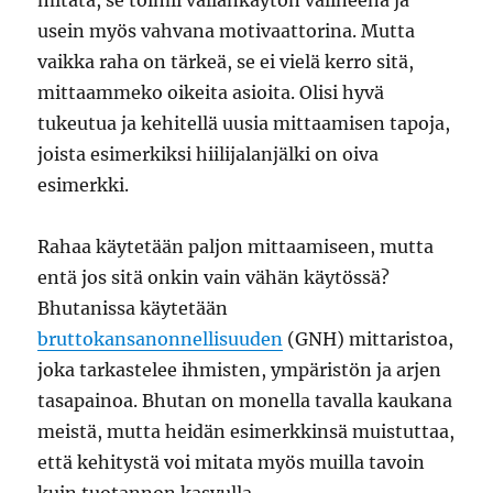
mitata, se toimii vallankäytön välineenä ja
usein myös vahvana motivaattorina. Mutta
vaikka raha on tärkeä, se ei vielä kerro sitä,
mittaammeko oikeita asioita. Olisi hyvä
tukeutua ja kehitellä uusia mittaamisen tapoja,
joista esimerkiksi hiilijalanjälki on oiva
esimerkki.
Rahaa käytetään paljon mittaamiseen, mutta
entä jos sitä onkin vain vähän käytössä?
Bhutanissa käytetään
bruttokansanonnellisuuden
(GNH) mittaristoa,
joka tarkastelee ihmisten, ympäristön ja arjen
tasapainoa. Bhutan on monella tavalla kaukana
meistä, mutta heidän esimerkkinsä muistuttaa,
että kehitystä voi mitata myös muilla tavoin