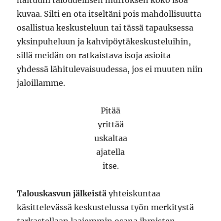
haltuuni taloudellisen murroksen koko isoa
kuvaa. Silti en ota itseltäni pois mahdollisuutta
osallistua keskusteluun tai tässä tapauksessa
yksinpuheluun ja kahvipöytäkeskusteluihin,
sillä meidän on ratkaistava isoja asioita
yhdessä lähitulevaisuudessa, jos ei muuten niin
jaloillamme.
Pitää
yrittää
uskaltaa
ajatella
itse.
Talouskasvun jälkeistä
yhteiskuntaa
käsittelevässä keskustelussa työn merkitystä