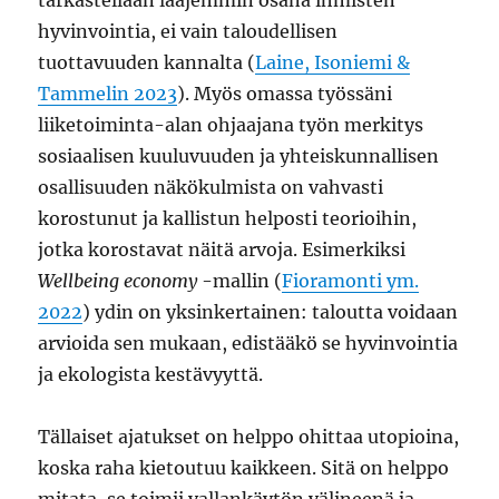
tarkastellaan laajemmin osana ihmisten
hyvinvointia, ei vain taloudellisen
tuottavuuden kannalta (
Laine, Isoniemi &
Tammelin 2023
). Myös omassa työssäni
liiketoiminta-alan ohjaajana työn merkitys
sosiaalisen kuuluvuuden ja yhteiskunnallisen
osallisuuden näkökulmista on vahvasti
korostunut ja kallistun helposti teorioihin,
jotka korostavat näitä arvoja. Esimerkiksi
Wellbeing economy
-mallin (
Fioramonti ym.
2022
) ydin on yksinkertainen: taloutta voidaan
arvioida sen mukaan, edistääkö se hyvinvointia
ja ekologista kestävyyttä.
Tällaiset ajatukset on helppo ohittaa utopioina,
koska raha kietoutuu kaikkeen. Sitä on helppo