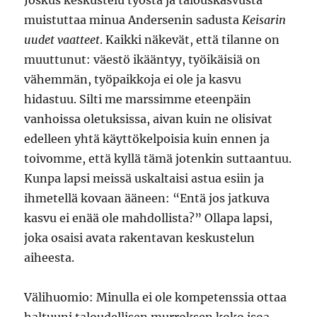
Joskus keskustelu työstä ja talouskasvusta
muistuttaa minua Andersenin sadusta
Keisarin
uudet vaatteet
. Kaikki näkevät, että tilanne on
muuttunut: väestö ikääntyy, työikäisiä on
vähemmän, työpaikkoja ei ole ja kasvu
hidastuu. Silti me marssimme eteenpäin
vanhoissa oletuksissa, aivan kuin ne olisivat
edelleen yhtä käyttökelpoisia kuin ennen ja
toivomme, että kyllä tämä jotenkin suttaantuu.
Kunpa lapsi meissä uskaltaisi astua esiin ja
ihmetellä kovaan ääneen: “Entä jos jatkuva
kasvu ei enää ole mahdollista?” Ollapa lapsi,
joka osaisi avata rakentavan keskustelun
aiheesta.
Välihuomio: Minulla ei ole kompetenssia ottaa